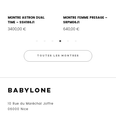
MONTRE ASTRON DUAL
MONTRE FEMME PRESAGE –
TIME – SSH186J1
SRPM06J1
3400,00
€
640,00
€
AVORIS
FAVORIS
FAVO
TOUTES LES MONTRES
10 Rue du Maréchal Joffre
06000 Nice