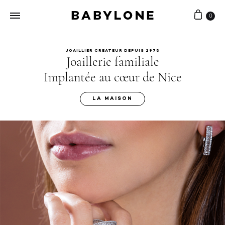
0
Babylone
Joaillerie
Bijouterie
artisanale
JOAILLIER CREATEUR DEPUIS 1978
Joaillerie familiale
Implantée au cœur de Nice
LA MAISON