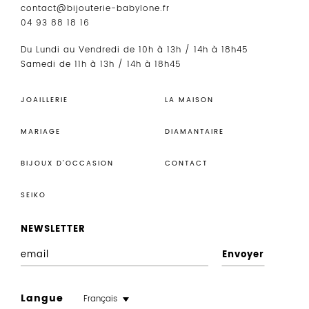
contact@bijouterie-babylone.fr
04 93 88 18 16
Du Lundi au Vendredi de 10h à 13h / 14h à 18h45
Samedi de 11h à 13h / 14h à 18h45
JOAILLERIE
LA MAISON
MARIAGE
DIAMANTAIRE
BIJOUX D’OCCASION
CONTACT
SEIKO
NEWSLETTER
E
n
r
Langue
Français
e