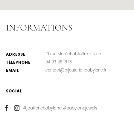
INFORMATIONS
10 rue Maréchal Joffre - Nice
ADRESSE
04 93 88 18 16
TÉLÉPHONE
contact@bijouterie-babylone.fr
EMAIL
SOCIAL
#joailleriebabylone
#babylonejewels