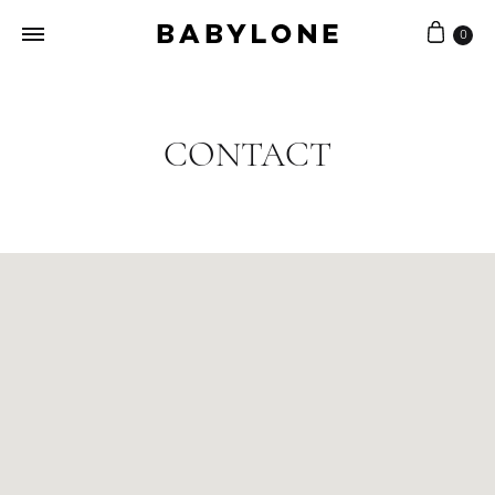
0
Babylone
Joaillerie
Bijouterie
artisanale
CONTACT