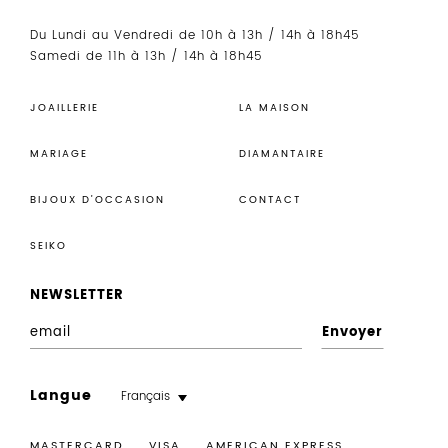
Du Lundi au Vendredi de 10h à 13h / 14h à 18h45
Samedi de 11h à 13h / 14h à 18h45
JOAILLERIE
LA MAISON
MARIAGE
DIAMANTAIRE
BIJOUX D’OCCASION
CONTACT
SEIKO
NEWSLETTER
E
n
r
Langue
Français
e
g
MASTERCARD VISA
AMERICAN EXPRESS