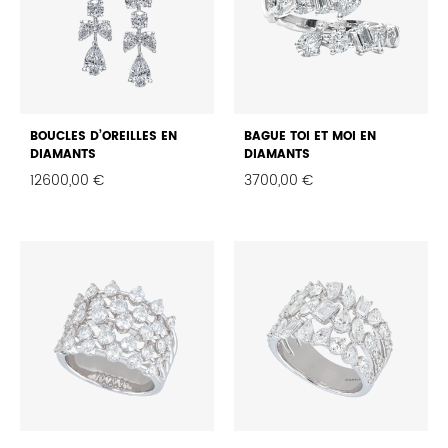
BOUCLES D’OREILLES EN
BAGUE TOI ET MOI EN
DIAMANTS
DIAMANTS
12600,00
€
3700,00
€
FAVORIS
FAVO