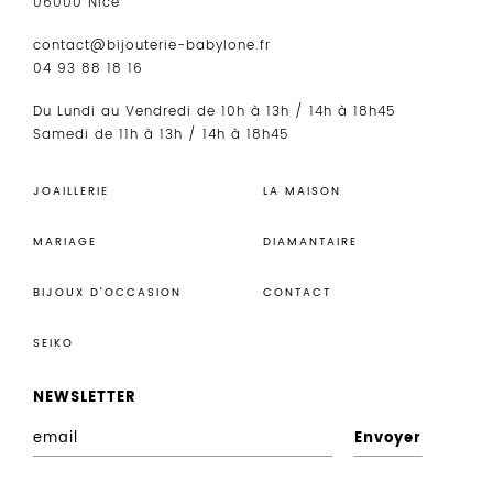
06000 Nice
contact@bijouterie-babylone.fr
04 93 88 18 16
Du Lundi au Vendredi de 10h à 13h / 14h à 18h45
Samedi de 11h à 13h / 14h à 18h45
JOAILLERIE
LA MAISON
MARIAGE
DIAMANTAIRE
BIJOUX D’OCCASION
CONTACT
SEIKO
NEWSLETTER
E
n
r