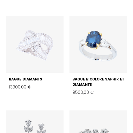
FAVO
FAVORIS
BAGUE DIAMANTS
BAGUE BICOLORE SAPHIR ET
DIAMANTS
13900,00
€
9500,00
€
FAVORIS
FAVO