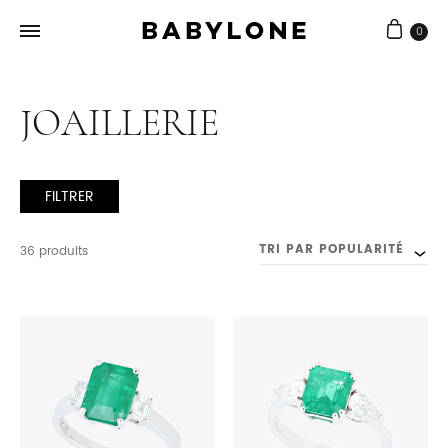
0
Babylone
Joaillerie
Bijouterie
artisanale
JOAILLERIE
FILTRER
TRI PAR POPULARITÉ
36 produits