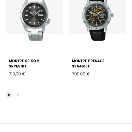
MONTRE SEIKO 5 –
MONTRE PRESAGE –
SRPE51K1
SSA461J1
310,00
€
700,00
€
FAVORIS
FAVO