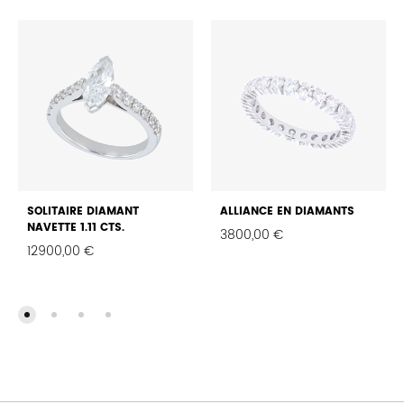
SOLITAIRE DIAMANT
ALLIANCE EN DIAMANTS
NAVETTE 1.11 CTS.
3800,00
€
12900,00
€
FAVO
FAVORIS