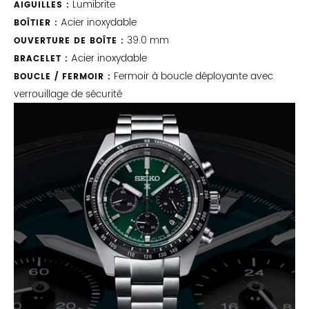
Lumibrite
AIGUILLES :
Acier inoxydable
BOÎTIER :
39.0 mm
OUVERTURE DE BOÎTE :
Acier inoxydable
BRACELET :
Fermoir à boucle déployante avec
BOUCLE / FERMOIR :
verrouillage de sécurité