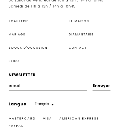
Du Lundi au Vendredi de 10h à 13h / 14h à 18h45
Samedi de 11h à 13h / 14h à 18h45
JOAILLERIE
LA MAISON
MARIAGE
DIAMANTAIRE
BIJOUX D’OCCASION
CONTACT
SEIKO
NEWSLETTER
E
n
r
Langue
Français
e
g
MASTERCARD VISA
AMERICAN EXPRESS
i
PAYPAL
s