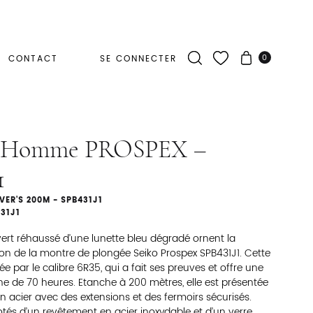
0
CONTACT
SE CONNECTER
 Homme PROSPEX –
1
ER'S 200M - SPB431J1
431J1
ert réhaussé d’une lunette bleu dégradé ornent la
ion de la montre de plongée Seiko Prospex SPB431J1. Cette
 par le calibre 6R35, qui a fait ses preuves et offre une
e de 70 heures. Etanche à 200 mètres, elle est présentée
n acier avec des extensions et des fermoirs sécurisés.
otés d’un revêtement en acier inoxydable et d’un verre