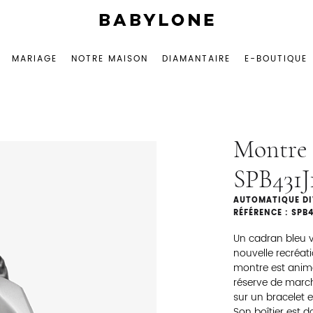
Joaillerie
BABYLONE
artisanale
BIJOUTERIE
MARIAGE
NOTRE MAISON
DIAMANTAIRE
E-BOUTIQUE
Montre
SPB431J
AUTOMATIQUE DIV
RÉFÉRENCE : SPB
Un cadran bleu v
nouvelle recréat
montre est animée
réserve de march
sur un bracelet e
Son boîtier est d