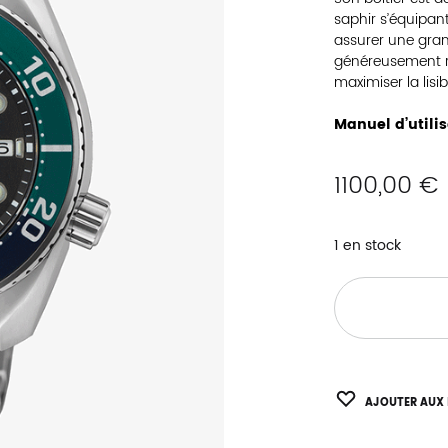
saphir s’équipant
assurer une grand
généreusement re
maximiser la lisib
Manuel d’utili
1100,00
€
1 en stock
AJOUTER AUX 