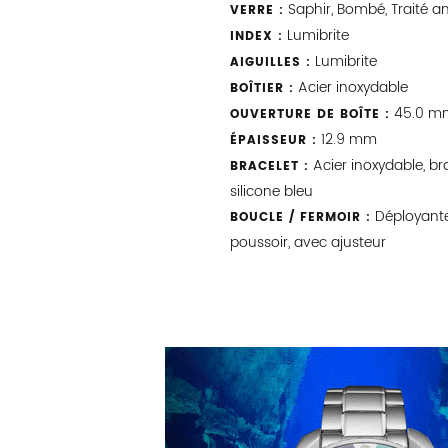
Saphir, Bombé, Traité ant
VERRE :
Lumibrite
INDEX :
Lumibrite
AIGUILLES :
Acier inoxydable
BOÎTIER :
45.0 m
OUVERTURE DE BOÎTE :
12.9 mm
ÉPAISSEUR :
Acier inoxydable, br
BRACELET :
silicone bleu
Déployant
BOUCLE / FERMOIR :
poussoir, avec ajusteur