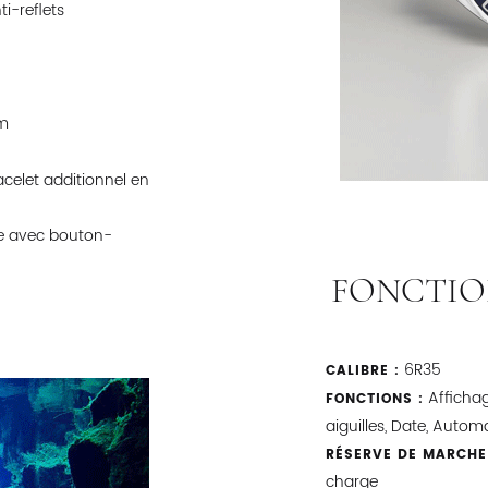
i-reflets
m
acelet additionnel en
e avec bouton-
FONCTIO
6R35
CALIBRE :
Affichag
FONCTIONS :
aiguilles, Date, Autom
RÉSERVE DE MARCHE
charge