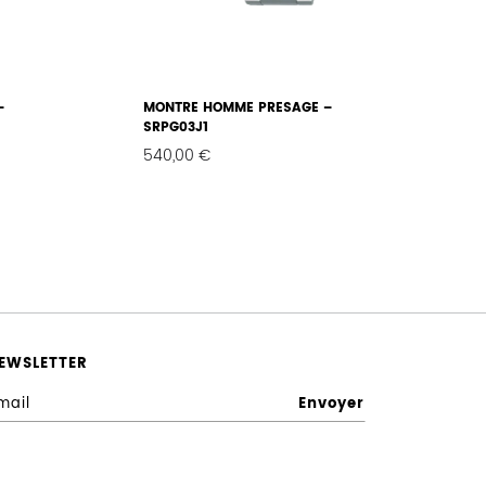
–
MONTRE HOMME PRESAGE –
SRPG03J1
540,00
€
FAVORIS
FAVORIS
EWSLETTER
E
n
r
e