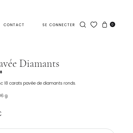
0
CONTACT
SE CONNECTER
avée Diamants
48
c 18 carats pavée de diamants ronds.
06 g.
€