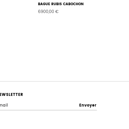
BAGUE RUBIS CABOCHON
6900,00
€
FAVORIS
FAVORIS
EWSLETTER
E
n
r
e