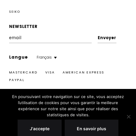
SEIKO
NEWSLETTER
E
n
r
Langue
Français
e
g
MASTERCARD VISA
AMERICAN EXPRESS
i
PAYPAL
s
t
En poursuivant votre navigation sur ce site, vous acceptez
r
l’utilisation de cookies pour vous garantir la meilleure
e
©2026
BABYLONE
|
MENTIONS LÉGALES
|
POLITIQUE
expérience sur notre site ainsi que pour réaliser des
m
DE CONFIDENTIALITÉ
|
CGV
|
GUIDES
|
SAV
|
statistiques de visites.
e
DESIGN BY CAL.GRAPHICDESIGN
n
J'accepte
En savoir plus