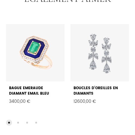
BAGUE EMERAUDE
BOUCLES D’OREILLES EN
DIAMANT EMAIL BLEU
DIAMANTS
3400,00
€
12600,00
€
FAVORIS
FAVO