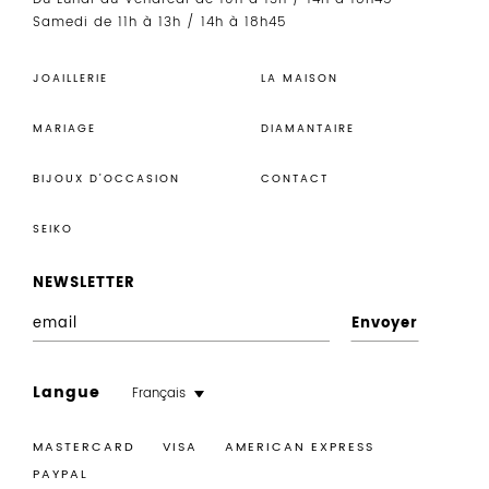
Samedi de 11h à 13h / 14h à 18h45
JOAILLERIE
LA MAISON
MARIAGE
DIAMANTAIRE
BIJOUX D’OCCASION
CONTACT
SEIKO
NEWSLETTER
E
n
r
Langue
Français
e
g
MASTERCARD VISA
AMERICAN EXPRESS
i
PAYPAL
s