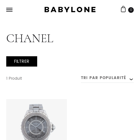
0
Babylone
Joaillerie
Bijouterie
artisanale
CHANEL
FILTRER
TRI PAR POPULARITÉ
1 Produit