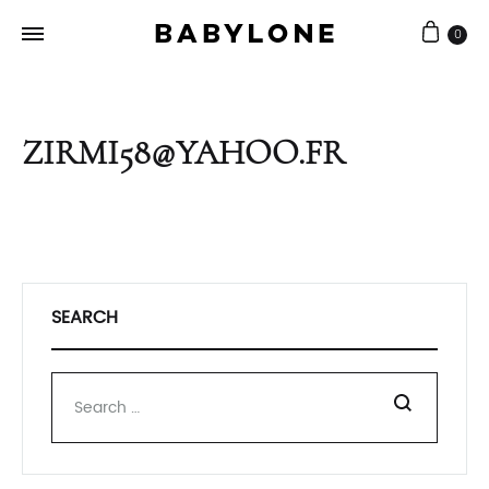
0
Babylone
Joaillerie
Bijouterie
artisanale
ZIRMI58@YAHOO.FR
SEARCH
Recherche